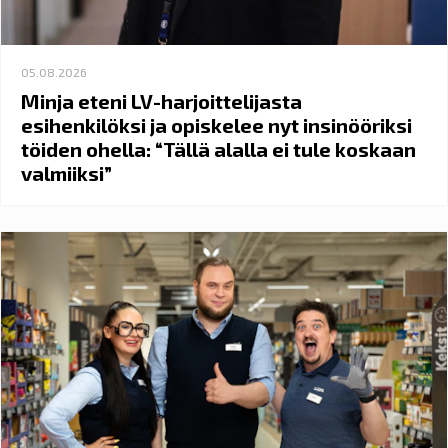
05.08.2026
Minja eteni LV-harjoittelijasta
esihenkilöksi ja opiskelee nyt insinööriksi
töiden ohella: “Tällä alalla ei tule koskaan
valmiiksi”