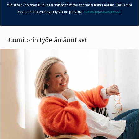
tilauksen/poistaa tuloksesi sähköpostitse saamasi linkin avulla. Tarkempi
kuvaus tietojen käsittelystä on palvelun
tietosuojaselosteessa
.
Duunitorin työelämäuutiset