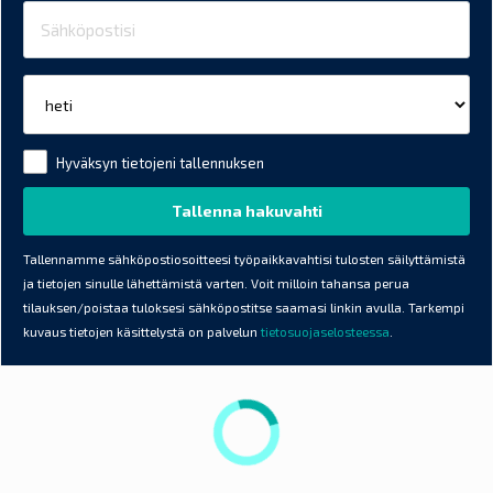
Hyväksyn tietojeni tallennuksen
Tallennamme sähköpostiosoitteesi työpaikkavahtisi tulosten säilyttämistä
ja tietojen sinulle lähettämistä varten. Voit milloin tahansa perua
tilauksen/poistaa tuloksesi sähköpostitse saamasi linkin avulla. Tarkempi
kuvaus tietojen käsittelystä on palvelun
tietosuojaselosteessa
.