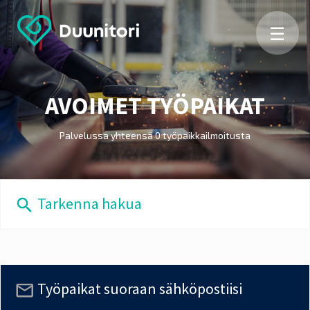
☰
AVOIMET TYÖPAIKAT
Palvelussa yhteensä 0 työpaikkailmoitusta
Tarkenna hakua
Työpaikat suoraan sähköpostiisi