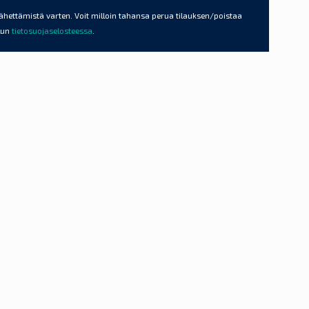
lähettämistä varten. Voit milloin tahansa perua tilauksen/poistaa
elun
tietosuojaselosteessa
.