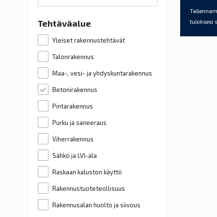
Tallennamm
tuloksesi 
Tehtäväalue
Yleiset rakennustehtävät
Talonrakennus
Maa-, vesi- ja yhdyskuntarakennus
Betonirakennus
Pintarakennus
Purku ja saneeraus
Viherrakennus
Sähkö ja LVI-ala
Raskaan kaluston käyttö
Rakennustuoteteollisuus
Rakennusalan huolto ja siivous