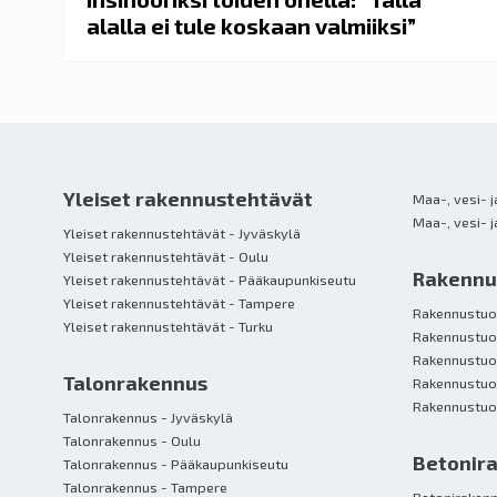
alalla ei tule koskaan valmiiksi”
Yleiset rakennustehtävät
Maa-, vesi- 
Yleiset rakennustehtävät - Jyväskylä
Yleiset rakennustehtävät - Oulu
Rakennus
Yleiset rakennustehtävät - Pääkaupunkiseutu
Yleiset rakennustehtävät - Tampere
Rakennustuot
Yleiset rakennustehtävät - Turku
Rakennustuot
Rakennustuot
Talonrakennus
Rakennustuo
Talonrakennus - Jyväskylä
Talonrakennus - Oulu
Betonir
Talonrakennus - Pääkaupunkiseutu
Talonrakennus - Tampere
Betonirakenn