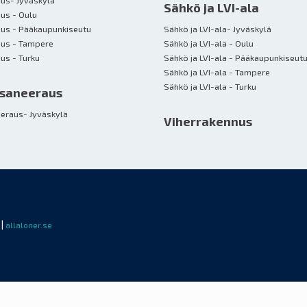
Sähkö ja LVI-ala
us - Oulu
us - Pääkaupunkiseutu
Sähkö ja LVI-ala- Jyväskylä
nus - Tampere
Sähkö ja LVI-ala - Oulu
Betonirakennus - Turku
Sähkö ja LVI-ala - Pääkaupunkiseut
Sähkö ja LVI-ala - Tampere
Sähkö ja LVI-ala - Turku
 saneeraus
eeraus- Jyväskylä
Viherrakennus
|
allaloner.se