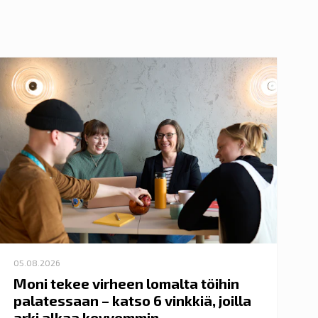
05.08.2026
Moni tekee virheen lomalta töihin
palatessaan – katso 6 vinkkiä, joilla
arki alkaa kevyemmin