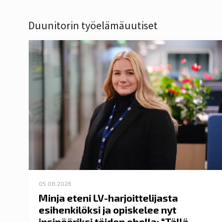
Duunitorin työelämäuutiset
05.08.2026
Minja eteni LV-harjoittelijasta
esihenkilöksi ja opiskelee nyt
insinööriksi töiden ohella: “Tällä