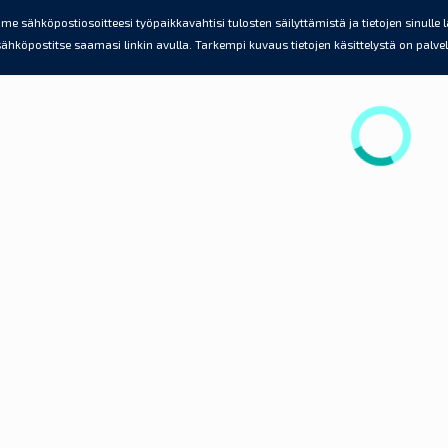
e sähköpostiosoitteesi työpaikkavahtisi tulosten säilyttämistä ja tietojen sinulle 
sähköpostitse saamasi linkin avulla. Tarkempi kuvaus tietojen käsittelystä on palv