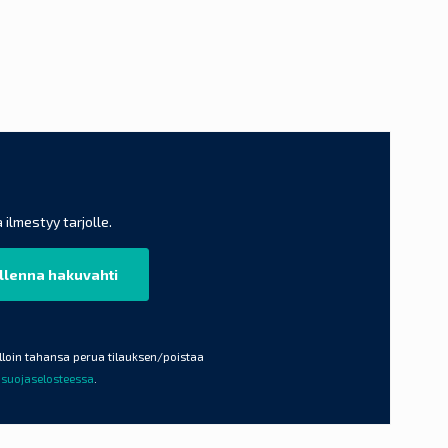
 ilmestyy tarjolle.
illoin tahansa perua tilauksen/poistaa
osuojaselosteessa
.