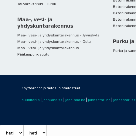
Talonrakennus - Turku
Betonirakenn
Betonirakenn
Maa-, vesi- ja
Betoniraken
yhdyskuntarakennus
Maa-, vesi- ja yhdyskuntarakennus - Jyväskylä
Purku ja
Maa-, vesi- ja yhdyskuntarakennus - Oulu
Maa-, vesi- ja yhdyskuntarakennus -
Purku ja san
Pääkaupunkiseutu
Käyttöehdot ja tietosuojaselosteet
|
|
|
|
duunitori.fi
jobbland.se
jobbland.no
jobbsafari.no
jobbsafari.se