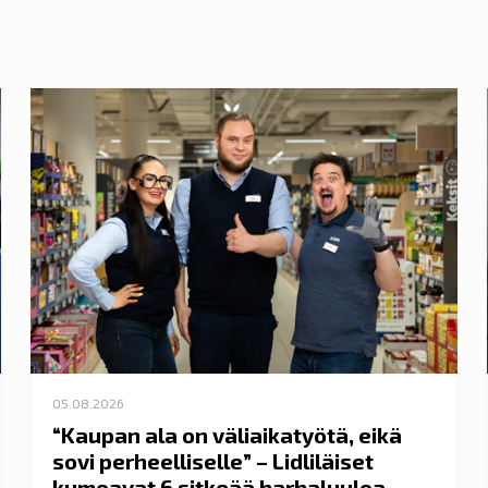
05.08.2026
“Kaupan ala on väliaikatyötä, eikä
sovi perheelliselle” – Lidliläiset
kumoavat 6 sitkeää harhaluuloa