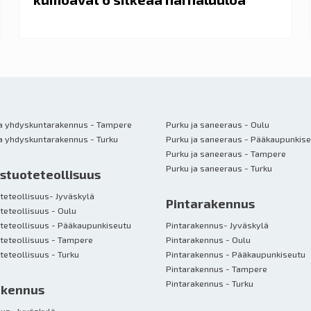
ja yhdyskuntarakennus - Tampere
Purku ja saneeraus - Oulu
Maa-, vesi- ja yhdyskuntarakennus - Turku
Purku ja saneeraus - Pääkaupunkis
Purku ja saneeraus - Tampere
Purku ja saneeraus - Turku
tuote­teollisuus
eteollisuus- Jyväskylä
Pintarakennus
eteollisuus - Oulu
eteollisuus - Pääkaupunkiseutu
Pintarakennus- Jyväskylä
teteollisuus - Tampere
Pintarakennus - Oulu
Rakennustuoteteollisuus - Turku
Pintarakennus - Pääkaupunkiseutu
Pintarakennus - Tampere
Pintarakennus - Turku
akennus
us- Jyväskylä